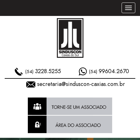
Toggl
naviga
3228.5255
99604.2670
(54)
(54)
secretaria@sinduscon-caxias.com.br