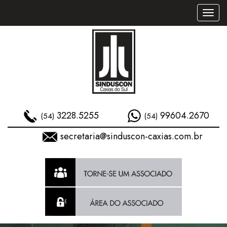
Toggl
naviga
3228.5255
99604.2670
(54)
(54)
secretaria@sinduscon-caxias.com.br