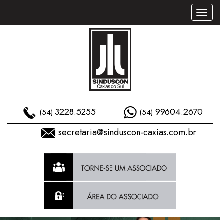
Toggl
naviga
3228.5255
99604.2670
(54)
(54)
secretaria@sinduscon-caxias.com.br