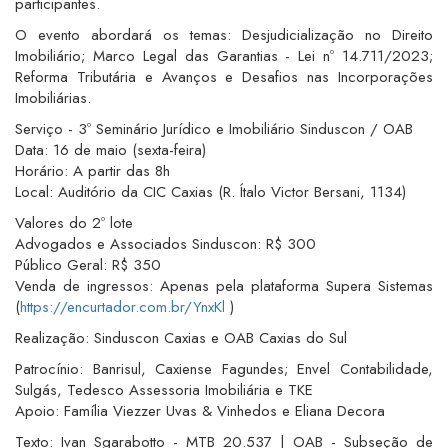
participantes.
O evento abordará os temas: Desjudicialização no Direito
Imobiliário; Marco Legal das Garantias - Lei nº 14.711/2023;
Reforma Tributária e Avanços e Desafios nas Incorporações
Imobiliárias.
Serviço - 3º Seminário Jurídico e Imobiliário Sinduscon / OAB
Data: 16 de maio (sexta-feira)
Horário: A partir das 8h
Local: Auditório da CIC Caxias (R. Ítalo Victor Bersani, 1134)
Valores do 2º lote
Advogados e Associados Sinduscon: R$ 300
Público Geral: R$ 350
Venda de ingressos: Apenas pela plataforma Supera Sistemas
(
https://encurtador.com.br/YnxKl
)
Realização: Sinduscon Caxias e OAB Caxias do Sul
Patrocínio: Banrisul, Caxiense Fagundes; Envel Contabilidade,
Sulgás, Tedesco Assessoria Imobiliária e TKE
Apoio: Família Viezzer Uvas & Vinhedos e Eliana Decora
Texto: Ivan Sgarabotto - MTB 20.537 | OAB - Subseção de